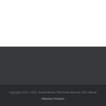
Copyright 2014 -
2026 | Svetà Marlier | Tous droits réservés | Site créé par
Sébastien Petitjean