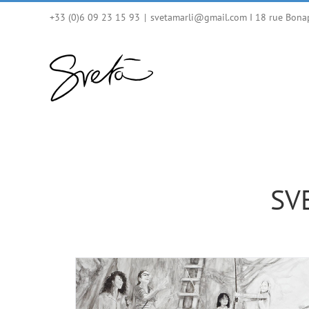
Skip
+33 (0)6 09 23 15 93
|
svetamarli@gmail.com I 18 rue Bona
to
content
SVE