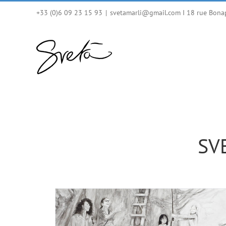
Skip
+33 (0)6 09 23 15 93
|
svetamarli@gmail.com I 18 rue Bona
to
content
SVE